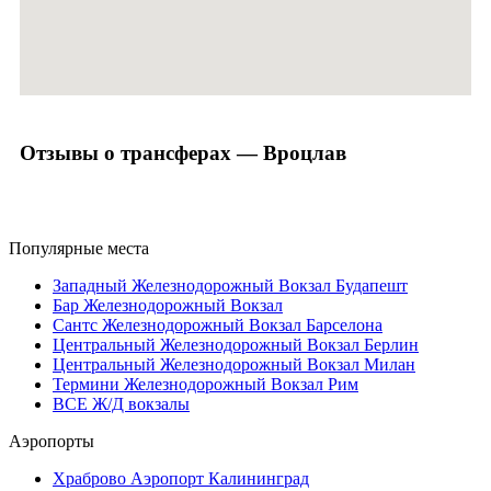
Отзывы о трансферах — Вроцлав
Популярные места
Западный Железнодорожный Вокзал Будапешт
Бар Железнодорожный Вокзал
Сантс Железнодорожный Вокзал Барселона
Центральный Железнодорожный Вокзал Берлин
Центральный Железнодорожный Вокзал Милан
Термини Железнодорожный Вокзал Рим
ВСЕ Ж/Д вокзалы
Аэропорты
Храброво Аэропорт Калининград