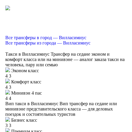
Все трансферы в город — Вилласимиус
Все трансферы из города — Вилласимиус
Такси в Вилласимиус
Трансфер на седане эконом и
комфорт класса или на минивэне — аналог заказа такси на
человека, пару или семью
Эконом класс
4
3
Комфорт класс
4
3
Минивэн 4 пас
4
4
Вип такси в Вилласимиус
Вип трансфер на седане или
минивэне представительского класса — для деловых
поездок и состоятельных туристов
Бизнес класс
3
3
Премиум класс