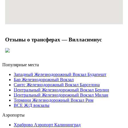
Отзывы о трансферах — Вилласимиус
Популярные места
Западный Железнодорожный Вокзал Будапешт
Бар Железнодорожный Вокзал
Сантс Железнодорожный Вокзал Барселона
Центральный Железнодорожный Вокзал Берлин
Центральный Железнодорожный Вокзал Милан
Термини Железнодорожный Вокзал Рим
ВСЕ Ж/Д вокзалы
Аэропорты
Храброво Аэропорт Калининград