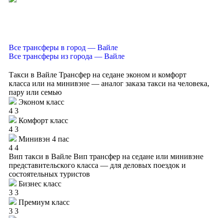
Все трансферы в город — Вайле
Все трансферы из города — Вайле
Такси в Вайле
Трансфер на седане эконом и комфорт
класса или на минивэне — аналог заказа такси на человека,
пару или семью
Эконом класс
4
3
Комфорт класс
4
3
Минивэн 4 пас
4
4
Вип такси в Вайле
Вип трансфер на седане или минивэне
представительского класса — для деловых поездок и
состоятельных туристов
Бизнес класс
3
3
Премиум класс
3
3