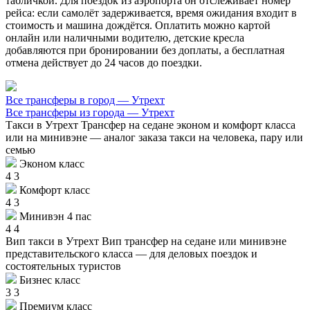
табличкой. Для поездок из аэропорта он отслеживает номер
рейса: если самолёт задерживается, время ожидания входит в
стоимость и машина дождётся. Оплатить можно картой
онлайн или наличными водителю, детские кресла
добавляются при бронировании без доплаты, а бесплатная
отмена действует до 24 часов до поездки.
Все трансферы в город — Утрехт
Все трансферы из города — Утрехт
Такси в Утрехт
Трансфер на седане эконом и комфорт класса
или на минивэне — аналог заказа такси на человека, пару или
семью
Эконом класс
4
3
Комфорт класс
4
3
Минивэн 4 пас
4
4
Вип такси в Утрехт
Вип трансфер на седане или минивэне
представительского класса — для деловых поездок и
состоятельных туристов
Бизнес класс
3
3
Премиум класс