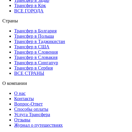
Трансфер в Задар
Трансфер в Крк
ВСЕ ГОРОДА
Страны
Трансфер в Болгария
Трансфер в Польша
Трансфер в Таджикистан
Трансфер в США
Трансфер в Словения
Трансфер в Словакия
Трансфер в Сингапур
Трансфер в Сербия
ВСЕ СТРАНЫ
О компании
О нас
Контакты
Вопрос-Ответ
Способы оплаты
Услуга Трансфера
Отзывы
Журнал о путешествиях