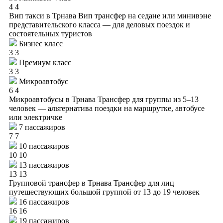
4
4
Вип такси в Трнава
Вип трансфер на седане или минивэне
представительского класса — для деловых поездок и
состоятельных туристов
Бизнес класс
3
3
Премиум класс
3
3
Микроавтобус
6
4
Микроавтобусы в Трнава
Трансфер для группы из 5–13
человек — альтернатива поездки на маршрутке, автобусе
или электричке
7 пассажиров
7
7
10 пассажиров
10
10
13 пассажиров
13
13
Групповой трансфер в Трнава
Трансфер для лиц
путешествующих большой группой от 13 до 19 человек
16 пассажиров
16
16
19 пассажиров