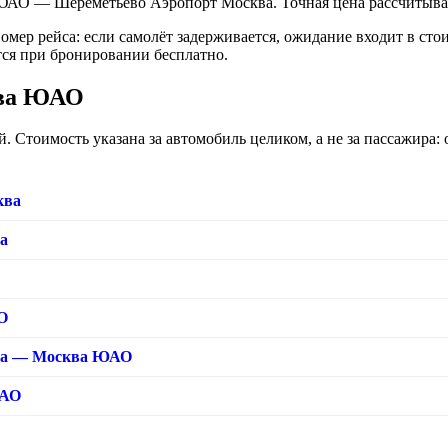
АО — Шереметьево Аэропорт Москва. Точная цена рассчитывает
номер рейса: если самолёт задерживается, ожидание входит в ст
ся при бронировании бесплатно.
ква ЮАО
 Стоимость указана за автомобиль целиком, а не за пассажира: о
ква
а
О
ва — Москва ЮАО
ЮАО