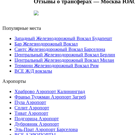
Отзывы о трансферах — Москва ЮА
Популярные места
Западный Железнодорожный Вокзал Будапешт
Бар Железнодорожный Вокзал
Сантс Железнодорожный Вокзал Барселона
Центральный Железнодорожный Вокзал Берлин
Центральный Железнодорожный Вокзал Милан
Термини Железнодорожный Вокзал Рим
ВСЕ Ж/Д вокзалы
Аэропорты
Храброво Аэропорт Калининград
Франьо Туджман Аэропорт Загреб
Пула Аэропорт
Сплит Аэропорт
Тиват Аэропорт
Подгорица Аэропорт
Дубровник Аэропорт
Эль-Прат Аэропорт Барселона
ВСЕ АЭРОПОРТЫ