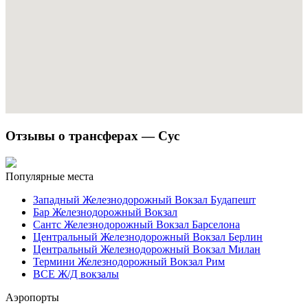
Отзывы о трансферах — Сус
Популярные места
Западный Железнодорожный Вокзал Будапешт
Бар Железнодорожный Вокзал
Сантс Железнодорожный Вокзал Барселона
Центральный Железнодорожный Вокзал Берлин
Центральный Железнодорожный Вокзал Милан
Термини Железнодорожный Вокзал Рим
ВСЕ Ж/Д вокзалы
Аэропорты