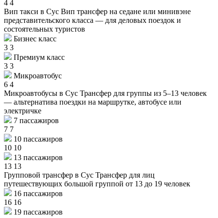
4
4
Вип такси в Сус
Вип трансфер на седане или минивэне
представительского класса — для деловых поездок и
состоятельных туристов
Бизнес класс
3
3
Премиум класс
3
3
Микроавтобус
6
4
Микроавтобусы в Сус
Трансфер для группы из 5–13 человек
— альтернатива поездки на маршрутке, автобусе или
электричке
7 пассажиров
7
7
10 пассажиров
10
10
13 пассажиров
13
13
Групповой трансфер в Сус
Трансфер для лиц
путешествующих большой группой от 13 до 19 человек
16 пассажиров
16
16
19 пассажиров