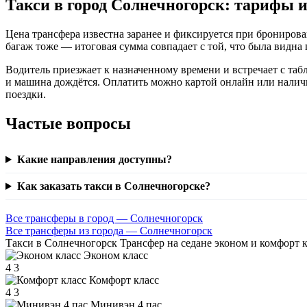
Такси в город Солнечногорск: тарифы и
Цена трансфера известна заранее и фиксируется при бронирован
багаж тоже — итоговая сумма совпадает с той, что была видна п
Водитель приезжает к назначенному времени и встречает с табл
и машина дождётся. Оплатить можно картой онлайн или наличны
поездки.
Частые вопросы
Какие направления доступны?
Как заказать такси в Солнечногорске?
Все трансферы в город — Солнечногорск
Все трансферы из города — Солнечногорск
Такси в Солнечногорск
Трансфер на седане эконом и комфорт к
Эконом класс
4
3
Комфорт класс
4
3
Минивэн 4 пас