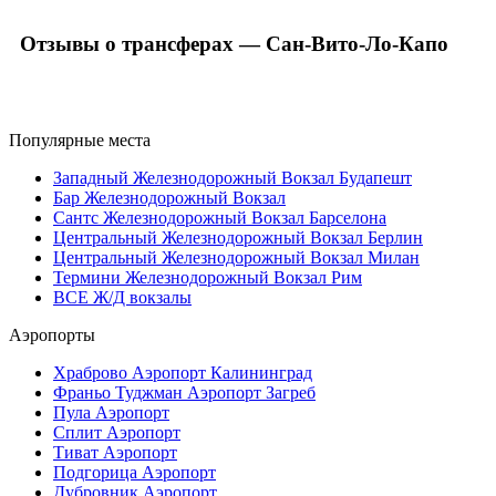
Отзывы о трансферах — Сан-Вито-Ло-Капо
Популярные места
Западный Железнодорожный Вокзал Будапешт
Бар Железнодорожный Вокзал
Сантс Железнодорожный Вокзал Барселона
Центральный Железнодорожный Вокзал Берлин
Центральный Железнодорожный Вокзал Милан
Термини Железнодорожный Вокзал Рим
ВСЕ Ж/Д вокзалы
Аэропорты
Храброво Аэропорт Калининград
Франьо Туджман Аэропорт Загреб
Пула Аэропорт
Сплит Аэропорт
Тиват Аэропорт
Подгорица Аэропорт
Дубровник Аэропорт