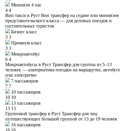
Минивэн 4 пас
4
4
Вип такси в Руст
Вип трансфер на седане или минивэне
представительского класса — для деловых поездок и
состоятельных туристов
Бизнес класс
3
3
Премиум класс
3
3
Микроавтобус
6
4
Микроавтобусы в Руст
Трансфер для группы из 5–13
человек — альтернатива поездки на маршрутке, автобусе
или электричке
7 пассажиров
7
7
10 пассажиров
10
10
13 пассажиров
13
13
Групповой трансфер в Руст
Трансфер для лиц
путешествующих большой группой от 13 до 19 человек
16 пассажиров
16
16