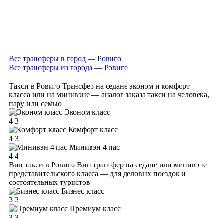
Все трансферы в город — Ровиго
Все трансферы из города — Ровиго
Такси в Ровиго
Трансфер на седане эконом и комфорт
класса или на минивэне — аналог заказа такси на человека,
пару или семью
Эконом класс
4
3
Комфорт класс
4
3
Минивэн 4 пас
4
4
Вип такси в Ровиго
Вип трансфер на седане или минивэне
представительского класса — для деловых поездок и
состоятельных туристов
Бизнес класс
3
3
Премиум класс
3
3