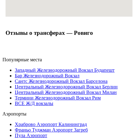
Отзывы о трансферах — Ровиго
Популярные места
Западный Железнодорожный Вокзал Будапешт
Бар Железнодорожный Вокзал
Сантс Железнодорожный Вокзал Барселона
Центральный Железнодорожный Вокзал Берлин
Центральный Железнодорожный Вокзал Милан
Термини Железнодорожный Вокзал Рим
ВСЕ Ж/Д вокзалы
Аэропорты
Храброво Аэропорт Калининград
Франьо Туджман Аэропорт Загреб
Пула Аэропорт