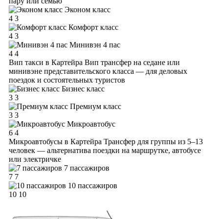
пару или семью
Эконом класс
4
3
Комфорт класс
4
3
Минивэн 4 пас
4
4
Вип такси в Картейра
Вип трансфер на седане или
минивэне представительского класса — для деловых
поездок и состоятельных туристов
Бизнес класс
3
3
Премиум класс
3
3
Микроавтобус
6
4
Микроавтобусы в Картейра
Трансфер для группы из 5–13
человек — альтернатива поездки на маршрутке, автобусе
или электричке
7 пассажиров
7
7
10 пассажиров
10
10