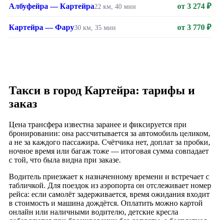
Албуфейра — Картейра
от 3 274 ₽
22 км, 40 мин
Картейра — Фару
от 3 770 ₽
30 км, 35 мин
Такси в город Картейра: тарифы и
заказ
Цена трансфера известна заранее и фиксируется при
бронировании: она рассчитывается за автомобиль целиком,
а не за каждого пассажира. Счётчика нет, доплат за пробки,
ночное время или багаж тоже — итоговая сумма совпадает
с той, что была видна при заказе.
Водитель приезжает к назначенному времени и встречает с
табличкой. Для поездок из аэропорта он отслеживает номер
рейса: если самолёт задерживается, время ожидания входит
в стоимость и машина дождётся. Оплатить можно картой
онлайн или наличными водителю, детские кресла