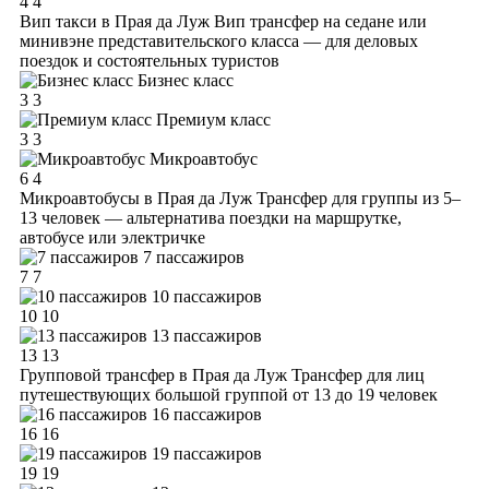
4
4
Вип такси в Прая да Луж
Вип трансфер на седане или
минивэне представительского класса — для деловых
поездок и состоятельных туристов
Бизнес класс
3
3
Премиум класс
3
3
Микроавтобус
6
4
Микроавтобусы в Прая да Луж
Трансфер для группы из 5–
13 человек — альтернатива поездки на маршрутке,
автобусе или электричке
7 пассажиров
7
7
10 пассажиров
10
10
13 пассажиров
13
13
Групповой трансфер в Прая да Луж
Трансфер для лиц
путешествующих большой группой от 13 до 19 человек
16 пассажиров
16
16
19 пассажиров
19
19