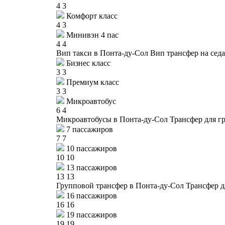
4
3
Комфорт класс
4
3
Минивэн 4 пас
4
4
Вип такси в Понта-ду-Сол
Вип трансфер на сед
Бизнес класс
3
3
Премиум класс
3
3
Микроавтобус
6
4
Микроавтобусы в Понта-ду-Сол
Трансфер для г
7 пассажиров
7
7
10 пассажиров
10
10
13 пассажиров
13
13
Групповой трансфер в Понта-ду-Сол
Трансфер д
16 пассажиров
16
16
19 пассажиров
19
19