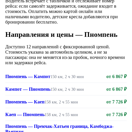
Водитель встречает с табличкой и отслеживает номер
рейса: если самолёт задерживается, ожидание входит в
стоимость. Оплатить можно картой онлайн или
наличными водителю, детские кресла добавляются при
бронировании бесплатно.
Направления и цены — Пномпень
Доступно 12 направлений с фиксированной ценой.
Стоимость указана за автомобиль целиком, а не за
пассажира: она не меняется из-за пробок, ночного времени
или задержки рейса.
Пномпень — Кампот
от 6 867 ₽
150 км, 2 ч 30 мин
Кампот — Пномпень
от 6 867 ₽
150 км, 2 ч 30 мин
Пномпень — Каеп
от 7 726 ₽
158 км, 2 ч 55 мин
Каеп — Пномпень
от 7 726 ₽
158 км, 2 ч 55 мин
Пномпень — Прекчак-Хатьен граница, Камбоджа-
Вьетнам