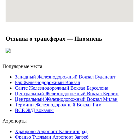
Отзывы о трансферах — Пномпень
Популярные места
Западный Железнодорожный Вокзал Будапешт
Бар Железнодорожный Вокзал
Сантс Железнодорожный Вокзал Барселона
Центральный Железнодорожный Вокзал Берлин
Центральный Железнодорожный Вокзал Милан
Термини Железнодорожный Вокзал Рим
ВСЕ Ж/Д вокзалы
Аэропорты
Храброво Аэропорт Калининград
Франьо Туджман Аэропорт Загреб