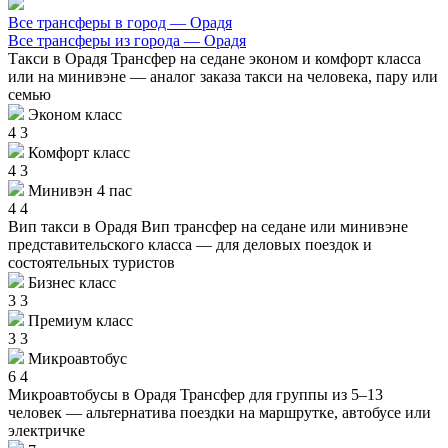
Все трансферы в город — Орадя
Все трансферы из города — Орадя
Такси в Орадя
Трансфер на седане эконом и комфорт класса
или на минивэне — аналог заказа такси на человека, пару или
семью
Эконом класс
4
3
Комфорт класс
4
3
Минивэн 4 пас
4
4
Вип такси в Орадя
Вип трансфер на седане или минивэне
представительского класса — для деловых поездок и
состоятельных туристов
Бизнес класс
3
3
Премиум класс
3
3
Микроавтобус
6
4
Микроавтобусы в Орадя
Трансфер для группы из 5–13
человек — альтернатива поездки на маршрутке, автобусе или
электричке