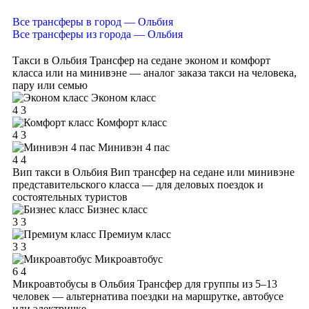
Все трансферы в город — Ольбия
Все трансферы из города — Ольбия
Такси в Ольбия
Трансфер на седане эконом и комфорт
класса или на минивэне — аналог заказа такси на человека,
пару или семью
Эконом класс
4
3
Комфорт класс
4
3
Минивэн 4 пас
4
4
Вип такси в Ольбия
Вип трансфер на седане или минивэне
представительского класса — для деловых поездок и
состоятельных туристов
Бизнес класс
3
3
Премиум класс
3
3
Микроавтобус
6
4
Микроавтобусы в Ольбия
Трансфер для группы из 5–13
человек — альтернатива поездки на маршрутке, автобусе
или электричке