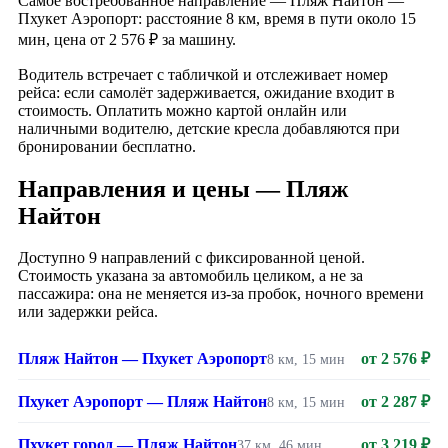
Самое востребованное направление — Пляж Найтон —
Пхукет Аэропорт: расстояние 8 км, время в пути около 15
мин, цена от 2 576 ₽ за машину.
Водитель встречает с табличкой и отслеживает номер
рейса: если самолёт задерживается, ожидание входит в
стоимость. Оплатить можно картой онлайн или
наличными водителю, детские кресла добавляются при
бронировании бесплатно.
Направления и цены — Пляж
Найтон
Доступно 9 направлений с фиксированной ценой.
Стоимость указана за автомобиль целиком, а не за
пассажира: она не меняется из-за пробок, ночного времени
или задержки рейса.
Пляж Найтон — Пхукет Аэропорт
от 2 576 ₽
8 км, 15 мин
Пхукет Аэропорт — Пляж Найтон
от 2 287 ₽
8 км, 15 мин
Пхукет город — Пляж Найтон
от 3 219 ₽
37 км, 46 мин