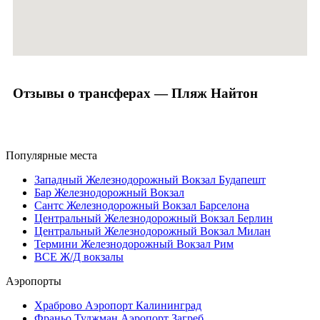
Отзывы о трансферах — Пляж Найтон
Популярные места
Западный Железнодорожный Вокзал Будапешт
Бар Железнодорожный Вокзал
Сантс Железнодорожный Вокзал Барселона
Центральный Железнодорожный Вокзал Берлин
Центральный Железнодорожный Вокзал Милан
Термини Железнодорожный Вокзал Рим
ВСЕ Ж/Д вокзалы
Аэропорты
Храброво Аэропорт Калининград
Франьо Туджман Аэропорт Загреб