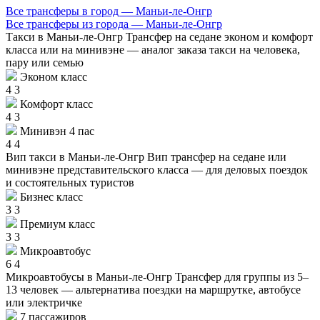
Все трансферы в город — Маньи-ле-Онгр
Все трансферы из города — Маньи-ле-Онгр
Такси в Маньи-ле-Онгр
Трансфер на седане эконом и комфорт
класса или на минивэне — аналог заказа такси на человека,
пару или семью
Эконом класс
4
3
Комфорт класс
4
3
Минивэн 4 пас
4
4
Вип такси в Маньи-ле-Онгр
Вип трансфер на седане или
минивэне представительского класса — для деловых поездок
и состоятельных туристов
Бизнес класс
3
3
Премиум класс
3
3
Микроавтобус
6
4
Микроавтобусы в Маньи-ле-Онгр
Трансфер для группы из 5–
13 человек — альтернатива поездки на маршрутке, автобусе
или электричке
7 пассажиров