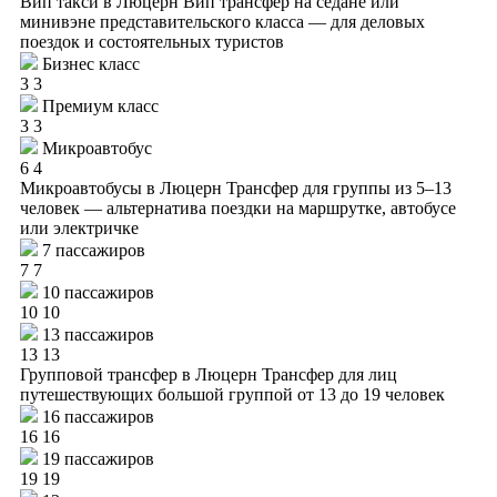
Вип такси в Люцерн
Вип трансфер на седане или
минивэне представительского класса — для деловых
поездок и состоятельных туристов
Бизнес класс
3
3
Премиум класс
3
3
Микроавтобус
6
4
Микроавтобусы в Люцерн
Трансфер для группы из 5–13
человек — альтернатива поездки на маршрутке, автобусе
или электричке
7 пассажиров
7
7
10 пассажиров
10
10
13 пассажиров
13
13
Групповой трансфер в Люцерн
Трансфер для лиц
путешествующих большой группой от 13 до 19 человек
16 пассажиров
16
16
19 пассажиров
19
19