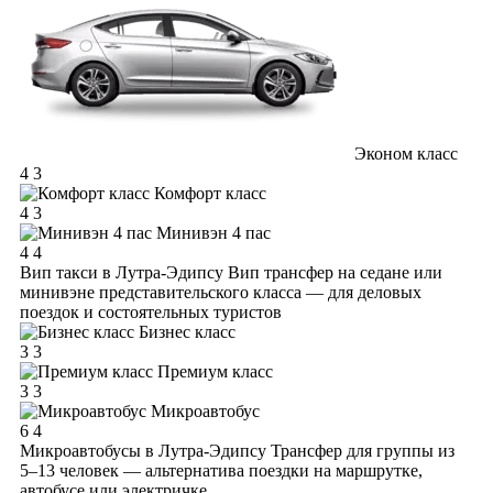
Эконом класс
4
3
Комфорт класс
4
3
Минивэн 4 пас
4
4
Вип такси в Лутра-Эдипсу
Вип трансфер на седане или
минивэне представительского класса — для деловых
поездок и состоятельных туристов
Бизнес класс
3
3
Премиум класс
3
3
Микроавтобус
6
4
Микроавтобусы в Лутра-Эдипсу
Трансфер для группы из
5–13 человек — альтернатива поездки на маршрутке,
автобусе или электричке