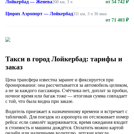
Лойкербад — Женева
от 54 742 ₽
200 км, 3 ч
Цюрих Аэропорт — Лойкербад
311 км, 3 ч 30 мин
от 71 403 ₽
Такси в город Лойкербад: тарифы и
заказ
Цена трансфера известна заранее и фиксируется при
бронировании: она рассчитывается за автомобиль целиком,
а не за каждого пассажира. Счётчика нет, доплат за пробки,
ночное время или багаж тоже — итоговая сумма совпадает
с той, что была видна при заказе.
Водитель приезжает к назначенному времени и встречает с
табличкой. Для поездок из аэропорта он отслеживает номер
рейса: если самолёт задерживается, время ожидания входит
в стоимость и машина дождётся. Оплатить можно картой
онлайн или наличными водителю, детские кресла