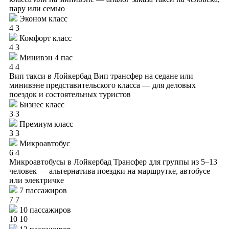
пару или семью
Эконом класс
4
3
Комфорт класс
4
3
Минивэн 4 пас
4
4
Вип такси в Лойкербад
Вип трансфер на седане или
минивэне представительского класса — для деловых
поездок и состоятельных туристов
Бизнес класс
3
3
Премиум класс
3
3
Микроавтобус
6
4
Микроавтобусы в Лойкербад
Трансфер для группы из 5–13
человек — альтернатива поездки на маршрутке, автобусе
или электричке
7 пассажиров
7
7
10 пассажиров
10
10