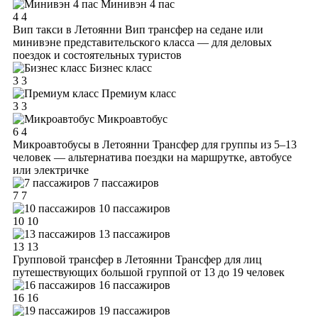
Минивэн 4 пас
4
4
Вип такси в Летоянни
Вип трансфер на седане или
минивэне представительского класса — для деловых
поездок и состоятельных туристов
Бизнес класс
3
3
Премиум класс
3
3
Микроавтобус
6
4
Микроавтобусы в Летоянни
Трансфер для группы из 5–13
человек — альтернатива поездки на маршрутке, автобусе
или электричке
7 пассажиров
7
7
10 пассажиров
10
10
13 пассажиров
13
13
Групповой трансфер в Летоянни
Трансфер для лиц
путешествующих большой группой от 13 до 19 человек
16 пассажиров
16
16
19 пассажиров