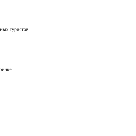
ьных туристов
тричке