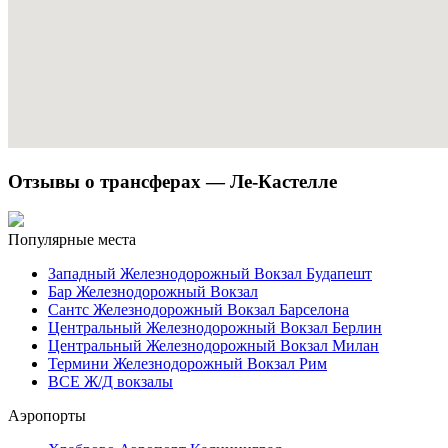
Отзывы о трансферах — Ле-Кастелле
Популярные места
Западный Железнодорожный Вокзал Будапешт
Бар Железнодорожный Вокзал
Сантс Железнодорожный Вокзал Барселона
Центральный Железнодорожный Вокзал Берлин
Центральный Железнодорожный Вокзал Милан
Термини Железнодорожный Вокзал Рим
ВСЕ Ж/Д вокзалы
Аэропорты