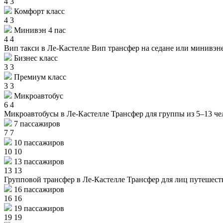
4
3
Комфорт класс
4
3
Минивэн 4 пас
4
4
Вип такси в Ле-Кастелле
Вип трансфер на седане или минивэне
Бизнес класс
3
3
Премиум класс
3
3
Микроавтобус
6
4
Микроавтобусы в Ле-Кастелле
Трансфер для группы из 5–13 че
7 пассажиров
7
7
10 пассажиров
10
10
13 пассажиров
13
13
Групповой трансфер в Ле-Кастелле
Трансфер для лиц путешест
16 пассажиров
16
16
19 пассажиров
19
19