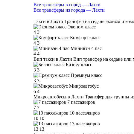
Все трансферы в город — Лахти
Все трансферы из города — Лахти
Такси в Лахти
Трансфер на седане эконом и ком
Эконом класс
4
3
Комфорт класс
4
3
Минивэн 4 пас
4
4
Вип такси в Лахти
Вип трансфер на седане или 
Бизнес класс
3
3
Премиум класс
3
3
Микроавтобус
6
4
Микроавтобусы в Лахти
Трансфер для группы из
7 пассажиров
7
7
10 пассажиров
10
10
13 пассажиров
13
13