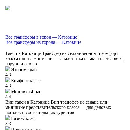
Все трансферы в город — Катовице
Все трансферы из города — Катовице
Такси в Катовице
Трансфер на седане эконом и комфорт
класса или на минивэне — аналог заказа такси на человека,
пару или семью
Эконом класс
4
3
Комфорт класс
4
3
Минивэн 4 пас
4
4
Вип такси в Катовице
Вип трансфер на седане или
минивэне представительского класса — для деловых
поездок и состоятельных туристов
Бизнес класс
3
3
Премиум класс