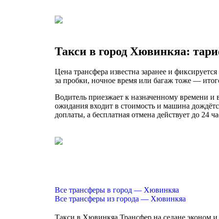
Такси в город Хювинкяа: тари
Цена трансфера известна заранее и фиксируется 
за пробки, ночное время или багаж тоже — итого
Водитель приезжает к назначенному времени и вс
ожидания входит в стоимость и машина дождётс
доплаты, а бесплатная отмена действует до 24 ча
Все трансферы в город — Хювинкяа
Все трансферы из города — Хювинкяа
Такси в Хювинкяа
Трансфер на седане эконом и