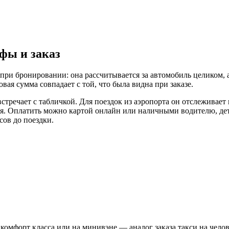
фы и заказ
при бронировании: она рассчитывается за автомобиль целиком, а
вая сумма совпадает с той, что была видна при заказе.
тречает с табличкой. Для поездок из аэропорта он отслеживает 
я. Оплатить можно картой онлайн или наличными водителю, дет
сов до поездки.
 комфорт класса или на минивэне — аналог заказа такси на чело