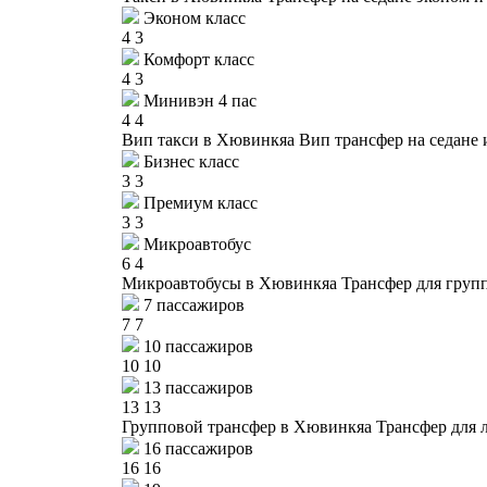
Эконом класс
4
3
Комфорт класс
4
3
Минивэн 4 пас
4
4
Вип такси в Хювинкяа
Вип трансфер на седане 
Бизнес класс
3
3
Премиум класс
3
3
Микроавтобус
6
4
Микроавтобусы в Хювинкяа
Трансфер для групп
7 пассажиров
7
7
10 пассажиров
10
10
13 пассажиров
13
13
Групповой трансфер в Хювинкяа
Трансфер для 
16 пассажиров
16
16