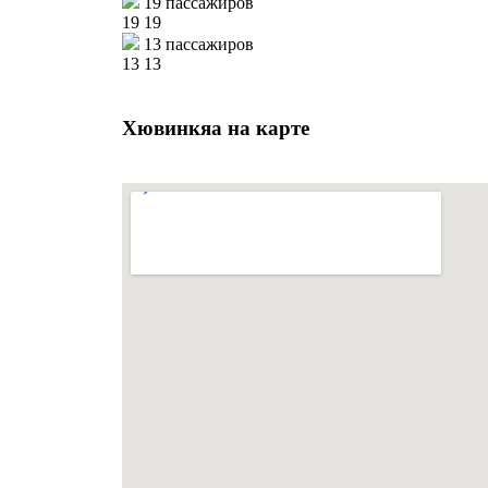
19 пассажиров
19
19
13 пассажиров
13
13
Хювинкяа на карте