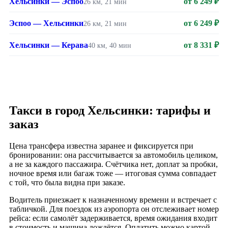
Хельсинки — Эспоо
от 6 249 ₽
26 км, 21 мин
Эспоо — Хельсинки
от 6 249 ₽
26 км, 21 мин
Хельсинки — Керава
от 8 331 ₽
40 км, 40 мин
Такси в город Хельсинки: тарифы и
заказ
Цена трансфера известна заранее и фиксируется при
бронировании: она рассчитывается за автомобиль целиком,
а не за каждого пассажира. Счётчика нет, доплат за пробки,
ночное время или багаж тоже — итоговая сумма совпадает
с той, что была видна при заказе.
Водитель приезжает к назначенному времени и встречает с
табличкой. Для поездок из аэропорта он отслеживает номер
рейса: если самолёт задерживается, время ожидания входит
в стоимость и машина дождётся. Оплатить можно картой