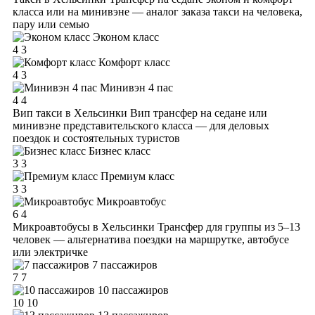
класса или на минивэне — аналог заказа такси на человека,
пару или семью
Эконом класс
4
3
Комфорт класс
4
3
Минивэн 4 пас
4
4
Вип такси в Хельсинки
Вип трансфер на седане или
минивэне представительского класса — для деловых
поездок и состоятельных туристов
Бизнес класс
3
3
Премиум класс
3
3
Микроавтобус
6
4
Микроавтобусы в Хельсинки
Трансфер для группы из 5–13
человек — альтернатива поездки на маршрутке, автобусе
или электричке
7 пассажиров
7
7
10 пассажиров
10
10