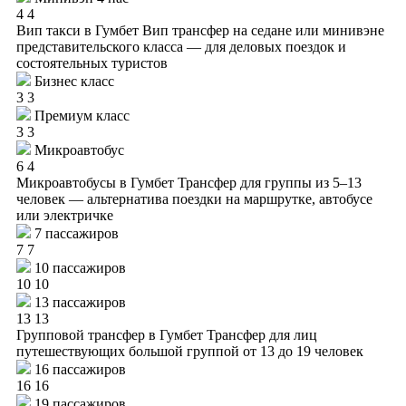
4
4
Вип такси в Гумбет
Вип трансфер на седане или минивэне
представительского класса — для деловых поездок и
состоятельных туристов
Бизнес класс
3
3
Премиум класс
3
3
Микроавтобус
6
4
Микроавтобусы в Гумбет
Трансфер для группы из 5–13
человек — альтернатива поездки на маршрутке, автобусе
или электричке
7 пассажиров
7
7
10 пассажиров
10
10
13 пассажиров
13
13
Групповой трансфер в Гумбет
Трансфер для лиц
путешествующих большой группой от 13 до 19 человек
16 пассажиров
16
16
19 пассажиров