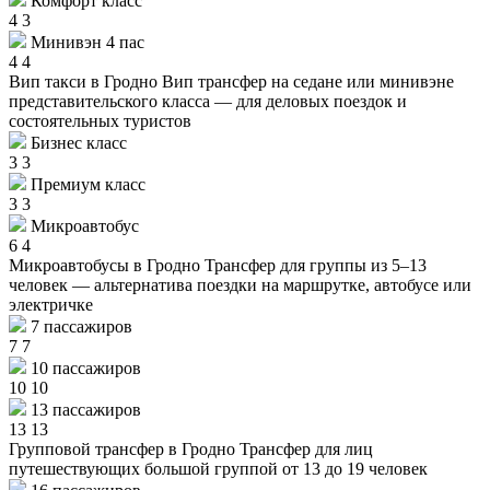
Комфорт класс
4
3
Минивэн 4 пас
4
4
Вип такси в Гродно
Вип трансфер на седане или минивэне
представительского класса — для деловых поездок и
состоятельных туристов
Бизнес класс
3
3
Премиум класс
3
3
Микроавтобус
6
4
Микроавтобусы в Гродно
Трансфер для группы из 5–13
человек — альтернатива поездки на маршрутке, автобусе или
электричке
7 пассажиров
7
7
10 пассажиров
10
10
13 пассажиров
13
13
Групповой трансфер в Гродно
Трансфер для лиц
путешествующих большой группой от 13 до 19 человек