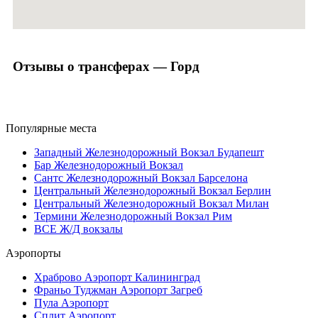
Отзывы о трансферах — Горд
Популярные места
Западный Железнодорожный Вокзал Будапешт
Бар Железнодорожный Вокзал
Сантс Железнодорожный Вокзал Барселона
Центральный Железнодорожный Вокзал Берлин
Центральный Железнодорожный Вокзал Милан
Термини Железнодорожный Вокзал Рим
ВСЕ Ж/Д вокзалы
Аэропорты
Храброво Аэропорт Калининград
Франьо Туджман Аэропорт Загреб
Пула Аэропорт
Сплит Аэропорт