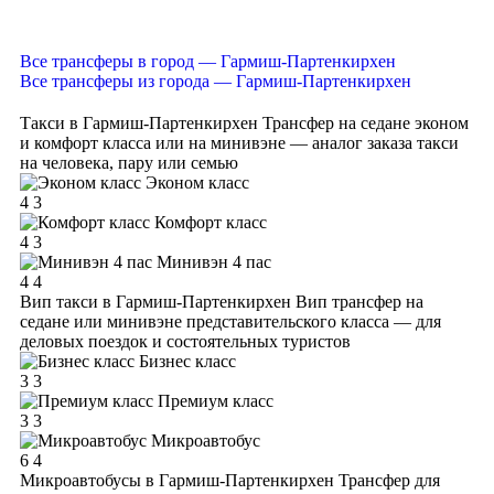
Все трансферы в город — Гармиш-Партенкирхен
Все трансферы из города — Гармиш-Партенкирхен
Такси в Гармиш-Партенкирхен
Трансфер на седане эконом
и комфорт класса или на минивэне — аналог заказа такси
на человека, пару или семью
Эконом класс
4
3
Комфорт класс
4
3
Минивэн 4 пас
4
4
Вип такси в Гармиш-Партенкирхен
Вип трансфер на
седане или минивэне представительского класса — для
деловых поездок и состоятельных туристов
Бизнес класс
3
3
Премиум класс
3
3
Микроавтобус
6
4
Микроавтобусы в Гармиш-Партенкирхен
Трансфер для