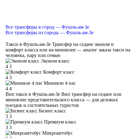
Все трансферы в город — Фушль-ам-Зе
Все трансферы из города — Фушль-ам-Зе
Такси в Фушль-ам-Зе
Трансфер на седане эконом и
комфорт класса или на минивэне — аналог заказа такси на
человека, пару или семью
Эконом класс
4
3
Комфорт класс
4
3
Минивэн 4 пас
4
4
Вип такси в Фушль-ам-Зе
Вип трансфер на седане или
минивэне представительского класса — для деловых
поездок и состоятельных туристов
Бизнес класс
3
3
Премиум класс
3
3
Микроавтобус