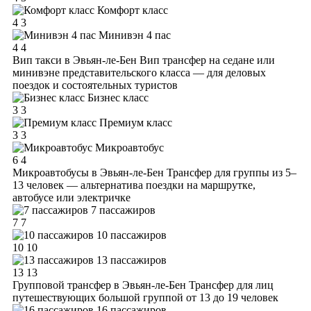
Комфорт класс
4
3
Минивэн 4 пас
4
4
Вип такси в Эвьян-ле-Бен
Вип трансфер на седане или
минивэне представительского класса — для деловых
поездок и состоятельных туристов
Бизнес класс
3
3
Премиум класс
3
3
Микроавтобус
6
4
Микроавтобусы в Эвьян-ле-Бен
Трансфер для группы из 5–
13 человек — альтернатива поездки на маршрутке,
автобусе или электричке
7 пассажиров
7
7
10 пассажиров
10
10
13 пассажиров
13
13
Групповой трансфер в Эвьян-ле-Бен
Трансфер для лиц
путешествующих большой группой от 13 до 19 человек
16 пассажиров