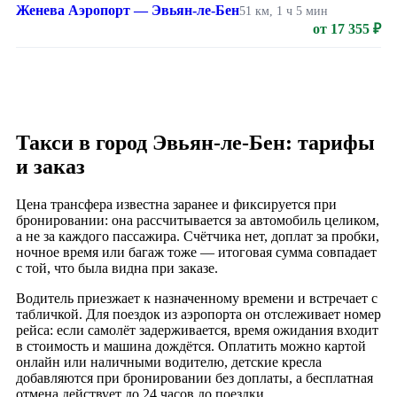
Женева Аэропорт — Эвьян-ле-Бен
51 км, 1 ч 5 мин
от 17 355 ₽
Такси в город Эвьян-ле-Бен: тарифы
и заказ
Цена трансфера известна заранее и фиксируется при
бронировании: она рассчитывается за автомобиль целиком,
а не за каждого пассажира. Счётчика нет, доплат за пробки,
ночное время или багаж тоже — итоговая сумма совпадает
с той, что была видна при заказе.
Водитель приезжает к назначенному времени и встречает с
табличкой. Для поездок из аэропорта он отслеживает номер
рейса: если самолёт задерживается, время ожидания входит
в стоимость и машина дождётся. Оплатить можно картой
онлайн или наличными водителю, детские кресла
добавляются при бронировании без доплаты, а бесплатная
отмена действует до 24 часов до поездки.