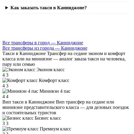
Как заказать такси в Канниджоне?
Все трансферы в город — Канниджоне
Все трансферы из города — Канниджоне
Такси в Канниджоне
Трансфер на седане эконом и комфорт
класса или на минивэне — аналог заказа такси на человека,
пару или семью
Эконом класс
4
3
Комфорт класс
4
3
Минивэн 4 пас
4
4
Вип такси в Канниджоне
Вип трансфер на седане или
минивэне представительского класса — для деловых поездок
и состоятельных туристов
Бизнес класс
3
3
Премиум класс