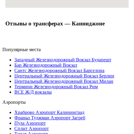
Отзывы о трансферах — Канниджоне
Популярные места
Западный Железнодорожный Вокзал Будапешт
Бар Железнодорожный Вокзал
Сантс Железнодорожный Вокзал Барселона
Центральный Железнодорожный Вокзал Берлин
Центральный Железнодорожный Вокзал Милан
Термини Железнодорожный Вокзал Рим
ВСЕ Ж/Д вокзалы
Аэропорты
Храброво Аэропорт Калининград
Франьо Туджман Аэропорт Загреб
Пула Аэропорт
Сплит Аэропорт
Тиват Аэропорт