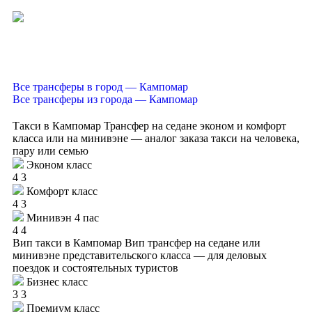
Все трансферы в город — Кампомар
Все трансферы из города — Кампомар
Такси в Кампомар
Трансфер на седане эконом и комфорт
класса или на минивэне — аналог заказа такси на человека,
пару или семью
Эконом класс
4
3
Комфорт класс
4
3
Минивэн 4 пас
4
4
Вип такси в Кампомар
Вип трансфер на седане или
минивэне представительского класса — для деловых
поездок и состоятельных туристов
Бизнес класс
3
3
Премиум класс