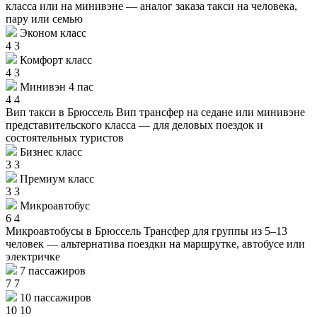
класса или на минивэне — аналог заказа такси на человека,
пару или семью
Эконом класс
4
3
Комфорт класс
4
3
Минивэн 4 пас
4
4
Вип такси в Брюссель
Вип трансфер на седане или минивэне
представительского класса — для деловых поездок и
состоятельных туристов
Бизнес класс
3
3
Премиум класс
3
3
Микроавтобус
6
4
Микроавтобусы в Брюссель
Трансфер для группы из 5–13
человек — альтернатива поездки на маршрутке, автобусе или
электричке
7 пассажиров
7
7
10 пассажиров
10
10