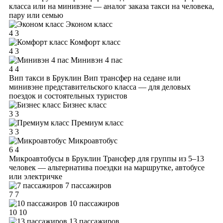
класса или на минивэне — аналог заказа такси на человека,
пару или семью
Эконом класс
4
3
Комфорт класс
4
3
Минивэн 4 пас
4
4
Вип такси в Бруклин
Вип трансфер на седане или
минивэне представительского класса — для деловых
поездок и состоятельных туристов
Бизнес класс
3
3
Премиум класс
3
3
Микроавтобус
6
4
Микроавтобусы в Бруклин
Трансфер для группы из 5–13
человек — альтернатива поездки на маршрутке, автобусе
или электричке
7 пассажиров
7
7
10 пассажиров
10
10
13 пассажиров