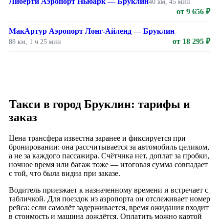
Либерти Аэропорт Ньюарк — Бруклин
40 км, 45 мин
от 9 656 ₽
МакАртур Аэропорт Лонг-Айленд — Бруклин
от 18 295 ₽
88 км, 1 ч 25 мин
Такси в город Бруклин: тарифы и
заказ
Цена трансфера известна заранее и фиксируется при
бронировании: она рассчитывается за автомобиль целиком,
а не за каждого пассажира. Счётчика нет, доплат за пробки,
ночное время или багаж тоже — итоговая сумма совпадает
с той, что была видна при заказе.
Водитель приезжает к назначенному времени и встречает с
табличкой. Для поездок из аэропорта он отслеживает номер
рейса: если самолёт задерживается, время ожидания входит
в стоимость и машина дождётся. Оплатить можно картой