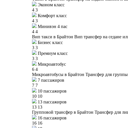
Эконом класс
4
3
Комфорт класс
4
3
Минивэн 4 пас
4
4
Вип такси в Брайтон
Вип трансфер на седане ил
Бизнес класс
3
3
Премиум класс
3
3
Микроавтобус
6
4
Микроавтобусы в Брайтон
Трансфер для группы 
7 пассажиров
7
7
10 пассажиров
10
10
13 пассажиров
13
13
Групповой трансфер в Брайтон
Трансфер для ли
16 пассажиров
16
16