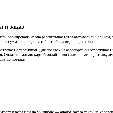
ы и заказ
при бронировании: она рассчитывается за автомобиль целиком, а
вая сумма совпадает с той, что была видна при заказе.
тречает с табличкой. Для поездок из аэропорта он отслеживает 
я. Оплатить можно картой онлайн или наличными водителю, дет
сов до поездки.
омфорт класса или на минивэне — аналог заказа такси на челове