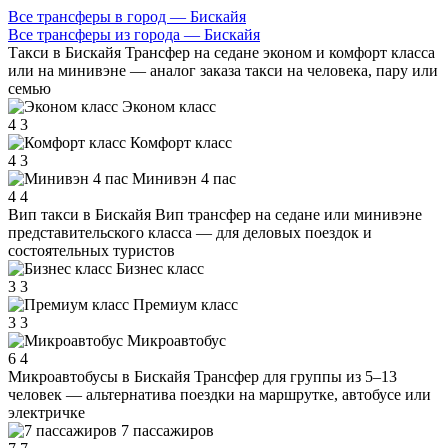
Все трансферы в город — Бискайя
Все трансферы из города — Бискайя
Такси в Бискайя
Трансфер на седане эконом и комфорт класса
или на минивэне — аналог заказа такси на человека, пару или
семью
Эконом класс
4
3
Комфорт класс
4
3
Минивэн 4 пас
4
4
Вип такси в Бискайя
Вип трансфер на седане или минивэне
представительского класса — для деловых поездок и
состоятельных туристов
Бизнес класс
3
3
Премиум класс
3
3
Микроавтобус
6
4
Микроавтобусы в Бискайя
Трансфер для группы из 5–13
человек — альтернатива поездки на маршрутке, автобусе или
электричке
7 пассажиров