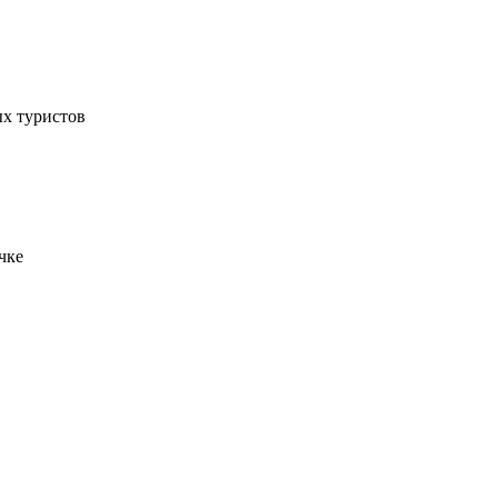
ых туристов
чке