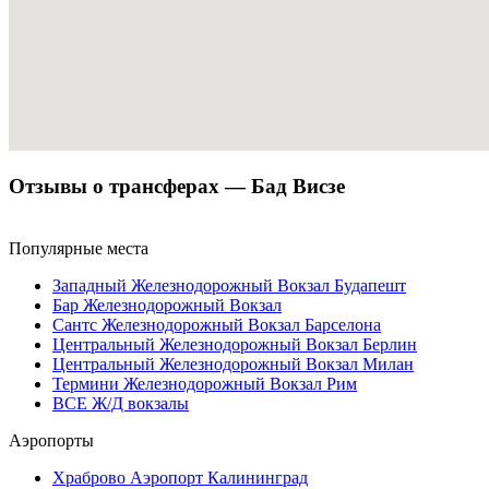
Отзывы о трансферах — Бад Висзе
Популярные места
Западный Железнодорожный Вокзал Будапешт
Бар Железнодорожный Вокзал
Сантс Железнодорожный Вокзал Барселона
Центральный Железнодорожный Вокзал Берлин
Центральный Железнодорожный Вокзал Милан
Термини Железнодорожный Вокзал Рим
ВСЕ Ж/Д вокзалы
Аэропорты
Храброво Аэропорт Калининград