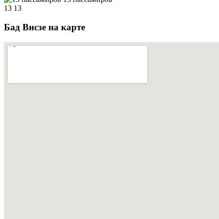
13
13
Бад Висзе на карте