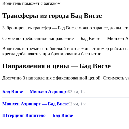
Водитель поможет с багажом
Трансферы из города Бад Висзе
Забронировать трансфер — Бад Висзе можно заранее, до вылета
Самое востребованное направление — Бад Висзе — Мюнхен Аэроп
Водитель встречает с табличкой и отслеживает номер рейса: е
кресла добавляются при бронировании бесплатно.
Направления и цены — Бад Висзе
Доступно 3 направления с фиксированной ценой. Стоимость указ
Бад Висзе — Мюнхен Аэропорт
92 км, 1 ч
Мюнхен Аэропорт — Бад Висзе
92 км, 1 ч
Штерцинг Випитено — Бад Висзе