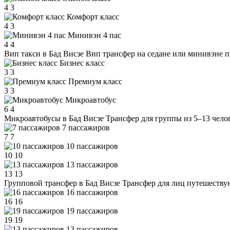
4
3
Комфорт класс
4
3
Минивэн 4 пас
4
4
Вип такси в Бад Висзе
Вип трансфер на седане или минивэне п
Бизнес класс
3
3
Премиум класс
3
3
Микроавтобус
6
4
Микроавтобусы в Бад Висзе
Трансфер для группы из 5–13 чело
7 пассажиров
7
7
10 пассажиров
10
10
13 пассажиров
13
13
Групповой трансфер в Бад Висзе
Трансфер для лиц путешеству
16 пассажиров
16
16
19 пассажиров
19
19
13 пассажиров