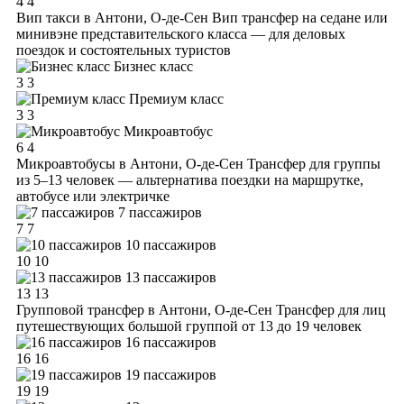
4
4
Вип такси в Антони, О-де-Сен
Вип трансфер на седане или
минивэне представительского класса — для деловых
поездок и состоятельных туристов
Бизнес класс
3
3
Премиум класс
3
3
Микроавтобус
6
4
Микроавтобусы в Антони, О-де-Сен
Трансфер для группы
из 5–13 человек — альтернатива поездки на маршрутке,
автобусе или электричке
7 пассажиров
7
7
10 пассажиров
10
10
13 пассажиров
13
13
Групповой трансфер в Антони, О-де-Сен
Трансфер для лиц
путешествующих большой группой от 13 до 19 человек
16 пассажиров
16
16
19 пассажиров
19
19