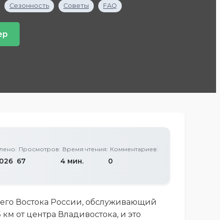
Сезонность
Советы
FAQ
ер
лено:
Просмотров:
Время чтения:
Комментариев:
2026
67
4 мин.
0
его Востока России, обслуживающий
км от центра Владивостока, и это