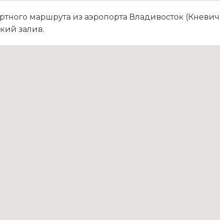
ртного маршрута из аэропорта Владивосток (Кневичи
кий залив.