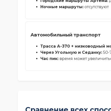
Городские маршруты Артёма:
д
Ночные маршруты:
отсутствуют
Автомобильный транспорт
Трасса А-370 + низководный мо
Через Угольную и Седанку:
50-
Час пик:
время может увеличиться
Сравнение всех спосо