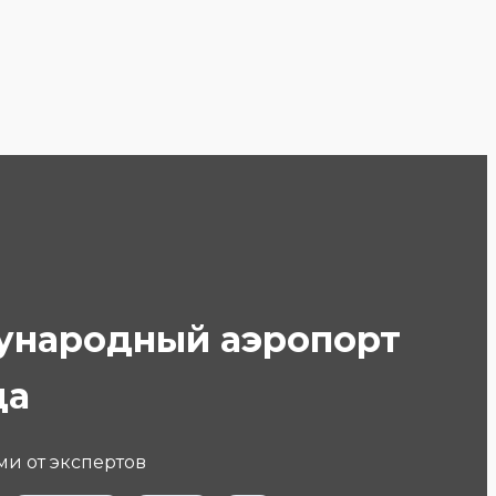
дународный аэропорт
да
ми от экспертов