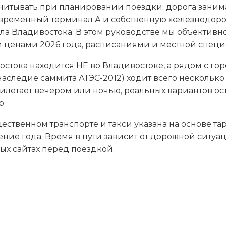
читывать при планировании поездки: дорога занимае
современный терминал А и собственную железнодор
а Владивостока. В этом руководстве мы объективно
ми ценами 2026 года, расписаниями и местной спец
стока находится НЕ во Владивостоке, а рядом с го
наследие саммита АТЭС-2012) ходит всего несколько 
рилетает вечером или ночью, реальных вариантов ост
р.
ественном транспорте и такси указана на основе та
ние года. Время в пути зависит от дорожной ситуа
х сайтах перед поездкой.