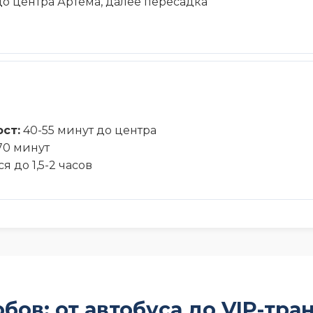
о центра Артёма, далее пересадка
ст:
40-55 минут до центра
70 минут
 до 1,5-2 часов
бов: от автобуса до VIP-тра