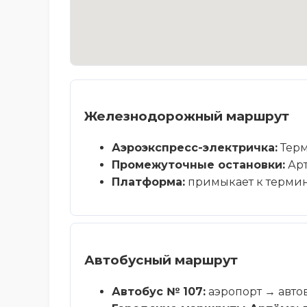
Железнодорожный маршрут
Аэроэкспресс-электричка:
Терм
Промежуточные остановки:
Арт
Платформа:
примыкает к термин
Автобусный маршрут
Автобус № 107:
аэропорт → автов