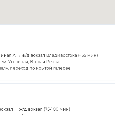
инал А → ж/д вокзал Владивостока (~55 мин)
ём, Угольная, Вторая Речка
алу, переход по крытой галерее
окзал → ж/д вокзал (75-100 мин)