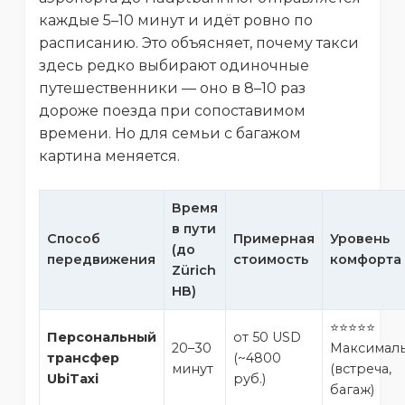
каждые 5–10 минут и идёт ровно по
расписанию. Это объясняет, почему такси
здесь редко выбирают одиночные
путешественники — оно в 8–10 раз
дороже поезда при сопоставимом
времени. Но для семьи с багажом
картина меняется.
Время
в пути
Способ
Примерная
Уровень
(до
передвижения
стоимость
комфорта
Zürich
HB)
⭐⭐⭐⭐⭐
Персональный
от 50 USD
20–30
Максимал
трансфер
(~4800
минут
(встреча,
UbiTaxi
руб.)
багаж)