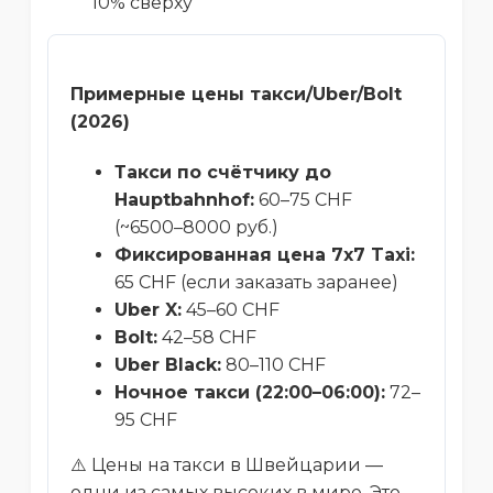
10% сверху
Примерные цены такси/Uber/Bolt
(2026)
Такси по счётчику до
Hauptbahnhof:
60–75 CHF
(~6500–8000 руб.)
Фиксированная цена 7x7 Taxi:
65 CHF (если заказать заранее)
Uber X:
45–60 CHF
Bolt:
42–58 CHF
Uber Black:
80–110 CHF
Ночное такси (22:00–06:00):
72–
95 CHF
⚠️ Цены на такси в Швейцарии —
одни из самых высоких в мире. Это