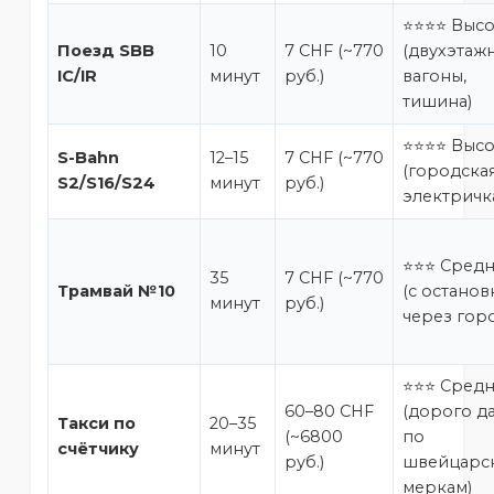
⭐⭐⭐⭐ Выс
Поезд SBB
10
7 CHF (~770
(двухэтаж
IC/IR
минут
руб.)
вагоны,
тишина)
⭐⭐⭐⭐ Выс
S-Bahn
12–15
7 CHF (~770
(городска
S2/S16/S24
минут
руб.)
электричк
⭐⭐⭐ Сред
35
7 CHF (~770
Трамвай №10
(с остано
минут
руб.)
через гор
⭐⭐⭐ Сред
60–80 CHF
(дорого д
Такси по
20–35
(~6800
по
счётчику
минут
руб.)
швейцарс
меркам)