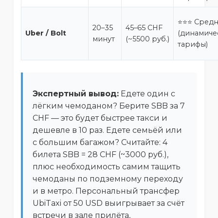
⭐⭐⭐ Сред
20–35
45–65 CHF
Uber / Bolt
(динамиче
минут
(~5500 руб.)
тарифы)
Экспертный вывод:
Едете один с
лёгким чемоданом? Берите SBB за 7
CHF — это будет быстрее такси и
дешевле в 10 раз. Едете семьёй или
с большим багажом? Считайте: 4
билета SBB = 28 CHF (~3000 руб.),
плюс необходимость самим тащить
чемоданы по подземному переходу
и в метро. Персональный трансфер
UbiTaxi от 50 USD выигрывает за счёт
встречи в зале прилёта,