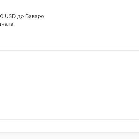
40 USD до Баваро
инала