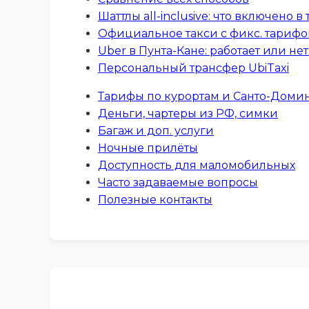
Шаттлы all-inclusive: что включено в 
Официальное такси с фикс. тариф
Uber в Пунта-Кане: работает или нет
Персональный трансфер UbiTaxi
Тарифы по курортам и Санто-Доми
Деньги, чартеры из РФ, симки
Багаж и доп. услуги
Ночные прилёты
Доступность для маломобильных
Часто задаваемые вопросы
Полезные контакты