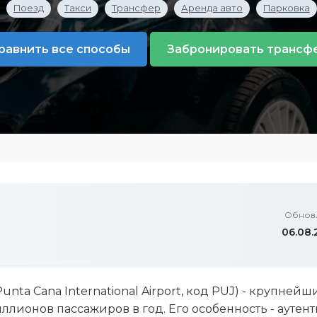
Поезд
Такси
Трансфер
Аренда авто
Парковка
равнить все способы
Забронировать трансф
Обнов
06.08.
nta Cana International Airport, код PUJ) - крупней
ллионов пассажиров в год. Его особенность - аутен