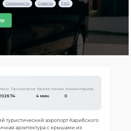
Сезонность
Советы
FAQ
ер
лено:
Просмотров:
Время чтения:
Комментариев:
2026
74
4 мин.
0
ший туристический аэропорт Карибского
тичная архитектура с крышами из