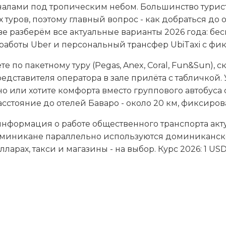
алами под тропическим небом. Большинство турис
туров, поэтому главный вопрос - как добраться до о
е разберём все актуальные варианты 2026 года: беспл
аботы Uber и персональный трансфер UbiTaxi с фик
е по пакетному туру (Pegas, Anex, Coral, Fun&Sun), 
едставителя оператора в зале прилёта с табличкой. 
но или хотите комфорта вместо группового автобуса 
стояние до отелей Баваро - около 20 км, фиксирова
нформация о работе общественного транспорта акту
миникане параллельно используются доминиканско
арах, такси и магазины - на выбор. Курс 2026: 1 US