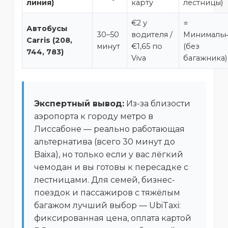
линия)
карту
лестницы)
€2 у
⭐
Автобусы
30–50
водителя /
Минималь
Carris (208,
минут
€1,65 по
(без
744, 783)
Viva
багажника)
Экспертный вывод:
Из-за близости
аэропорта к городу метро в
Лиссабоне — реально работающая
альтернатива (всего 30 минут до
Baixa), но только если у вас лёгкий
чемодан и вы готовы к пересадке с
лестницами. Для семей, бизнес-
поездок и пассажиров с тяжёлым
багажом лучший выбор — UbiTaxi:
фиксированная цена, оплата картой