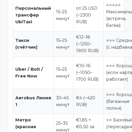
⭐⭐⭐⭐⭐
Персональный
от 25 USD
15–25
Максималь
трансфер
(~2300
минут
(встреча,
UbiTaxi
RUB)
багаж)
€12–18
Такси
15–25
⭐⭐⭐ Средн
(~1250–
(счётчик)
минут
(с надбавк
1900 RUB)
€10–16
⭐⭐⭐ Хоро
Uber / Bolt /
15–25
(~1050–
(если карта
Free Now
минут
1700 RUB)
работает)
⭐⭐⭐ Хоро
Aerobus Линия
30–45
€4 (~420
(багажные
1
минут
RUB)
полки)
Метро
€1,85 +
⭐⭐ Базовы
25–35
(красная
€0,50 за
(пересадки
минут