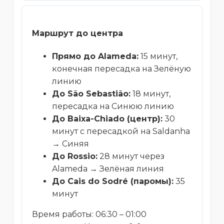
Маршрут до центра
Прямо до Alameda:
15 минут,
конечная пересадка на Зелёную
линию
До São Sebastião:
18 минут,
пересадка на Синюю линию
До Baixa-Chiado (центр):
30
минут с пересадкой на Saldanha
→ Синяя
До Rossio:
28 минут через
Alameda → Зелёная линия
До Cais do Sodré (паромы):
35
минут
Время работы: 06:30 – 01:00