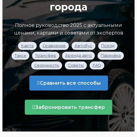
города
Полное руководство 2025 с актуальными
ценами, картами и советами от экспертов
Карта
Сравнение
Автобус
Поезд
Такси
Трансфер
Аренда авто
Парковка
Сезонность
Советы
FAQ
Сравнить все способы
Забронировать трансфер