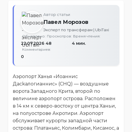
Автор статьи
Павел Морозов
Эксперт по трансферам | UbiTaxi
Обновлено:
Просмотров:
Время чтения:
22.07.2026
48
4 мин.
Комментариев:
0
Аэропорт Ханья «Иоаннис
Дасkaлогиaннис» (CHQ) — воздушные
ворота Западного Крита, второй по
величине аэропорт острова. Расположен
в 14 км к северо-востоку от центра Ханьи,
на полуострове Акротири. Аэропорт
обслуживает курорты западной части
острова: Платаньяс, Колимбари, Кисамос, а