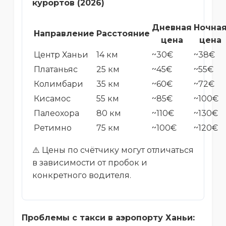
курортов (2026)
Дневная
Ночна
Направление
Расстояние
цена
цена
Центр Ханьи
14 км
~30€
~38€
Платаньяс
25 км
~45€
~55€
Колимбари
35 км
~60€
~72€
Кисамос
55 км
~85€
~100€
Палеохора
80 км
~110€
~130€
Ретимно
75 км
~100€
~120€
⚠️ Цены по счётчику могут отличаться
в зависимости от пробок и
конкретного водителя.
Проблемы с такси в аэропорту Ханьи: