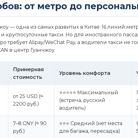
обов: от метро до персонал
жоу — одна из самых развитых в Китае: 16 линий метр
и круглосуточные такси. Но для иностранного пасса
о требует Alipay/WeChat Pay, а водители такси не г
AN в центр Гуанчжоу.
Примерная
Уровень комфорта
стоимость
⭐⭐⭐⭐⭐ Максимальный
от 25 USD (≈
(встреча, русский
2200 руб.)
водитель)
7–8 CNY (≈ 90
⭐⭐⭐ Средний (нет места
руб.)
для багажа, пересадка)