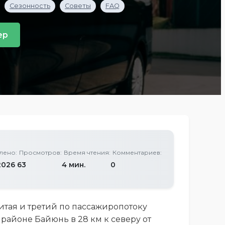
Сезонность
Советы
FAQ
ер
лено:
Просмотров:
Время чтения:
Комментариев:
2026
63
4 мин.
0
тая и третий по пассажиропотоку
районе Байюнь в 28 км к северу от