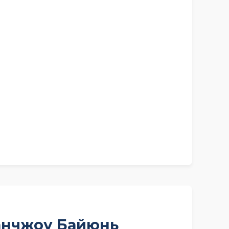
уанчжоу Байюнь