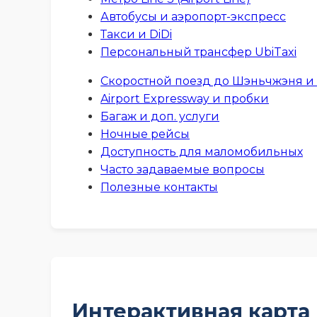
Автобусы и аэропорт-экспресс
Такси и DiDi
Персональный трансфер UbiTaxi
Скоростной поезд до Шэньчжэня и
Airport Expressway и пробки
Багаж и доп. услуги
Ночные рейсы
Доступность для маломобильных
Часто задаваемые вопросы
Полезные контакты
Интерактивная карта