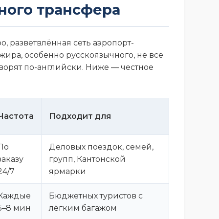
ьного трансфера
о, разветвлённая сеть аэропорт-
жира, особенно русскоязычного, не все
оворят по-английски. Ниже — честное
Частота
Подходит для
По
Деловых поездок, семей,
заказу
групп, Кантонской
24/7
ярмарки
Каждые
Бюджетных туристов с
5–8 мин
лёгким багажом