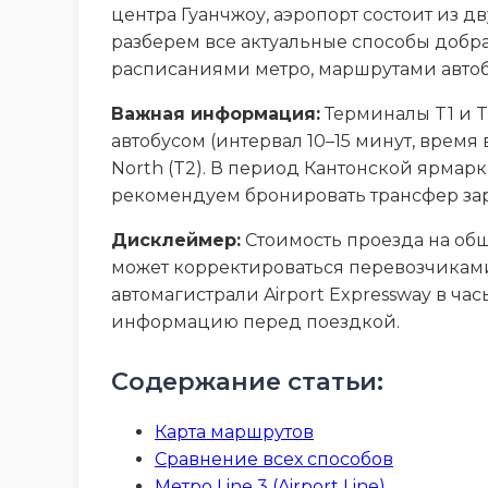
центра Гуанчжоу, аэропорт состоит из д
разберем все актуальные способы добра
расписаниями метро, маршрутами автоб
Важная информация:
Терминалы T1 и T
автобусом (интервал 10–15 минут, время в 
North (T2). В период Кантонской ярмарки
рекомендуем бронировать трансфер зар
Дисклеймер:
Стоимость проезда на общ
может корректироваться перевозчиками 
автомагистрали Airport Expressway в часы
информацию перед поездкой.
Содержание статьи:
Карта маршрутов
Сравнение всех способов
Метро Line 3 (Airport Line)