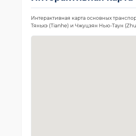
Интерактивная карта основных транспор
Тяньхэ (Tianhe) и Чжуцзян Нью-Таун (Zhuj