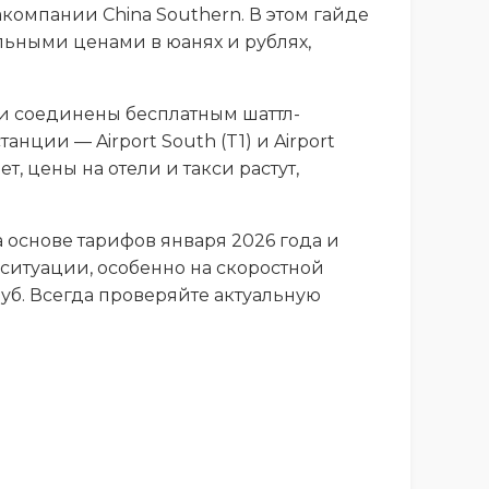
акомпании China Southern. В этом гайде
альными ценами в юанях и рублях,
а и соединены бесплатным шаттл-
танции — Airport South (T1) и Airport
т, цены на отели и такси растут,
а основе тарифов января 2026 года и
 ситуации, особенно на скоростной
5 руб. Всегда проверяйте актуальную