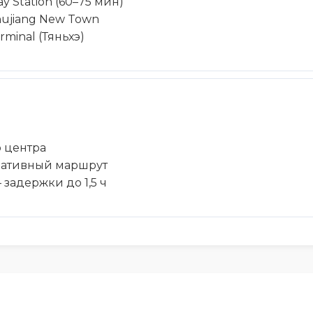
 Station (60–75 мин)
hujiang New Town
minal (Тяньхэ)
 центра
нативный маршрут
— задержки до 1,5 ч