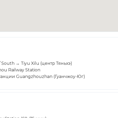
/ South → Tiyu Xilu (центр Тяньхэ)
u Railway Station
танции Guangzhouzhan (Гуанчжоу-Юг)