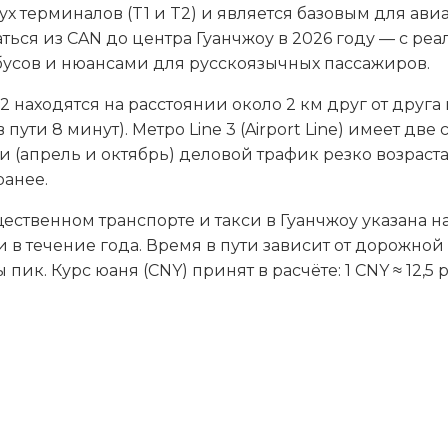
вух терминалов (T1 и T2) и является базовым для ави
ться из CAN до центра Гуанчжоу в 2026 году — с ре
усов и нюансами для русскоязычных пассажиров.
2 находятся на расстоянии около 2 км друг от друг
пути 8 минут). Метро Line 3 (Airport Line) имеет две с
 (апрель и октябрь) деловой трафик резко возрастае
анее.
ественном транспорте и такси в Гуанчжоу указана н
в течение года. Время в пути зависит от дорожной
 пик. Курс юаня (CNY) принят в расчёте: 1 CNY ≈ 12,