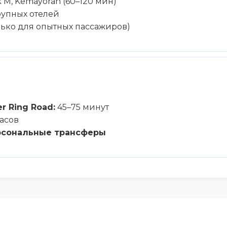
 M, Kemayoran (60–120 мин)
упных отелей
олько для опытных пассажиров)
r Ring Road:
45–75 минут
часов
 персональные трансферы