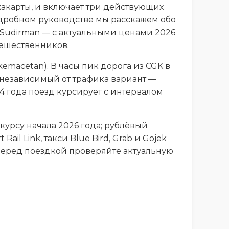
жакарты, и включает три действующих
 подробном руководстве мы расскажем обо
а Sudirman — с актуальными ценами 2026
тешественников.
emacetan). В часы пик дорога из CGK в
ю независимый от трафика вариант —
 2024 года поезд курсирует с интервалом
курсу начала 2026 года; рублёвый
ail Link, такси Blue Bird, Grab и Gojek
 Перед поездкой проверяйте актуальную