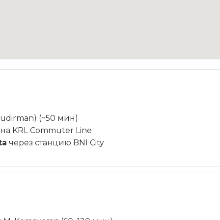
Sudirman) (~50 мин)
на KRL Commuter Line
ta
через станцию BNI City