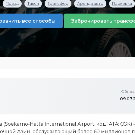
Поезд
Такси
Трансфер
Аренда авто
Парковка
равнить все способы
Забронировать трансф
Обнов
09.07.
Soekarno-Hatta International Airport, код IATA: CGK
очной Азии, обслуживающий более 60 миллионов п