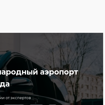
народный аэропорт
ода
ми от экспертов