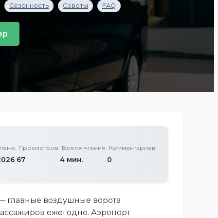
Сезонность
Советы
FAQ
ер
лено:
Просмотров:
Время чтения:
Комментариев:
2026
67
4 мин.
0
) — главные воздушные ворота
ассажиров ежегодно. Аэропорт