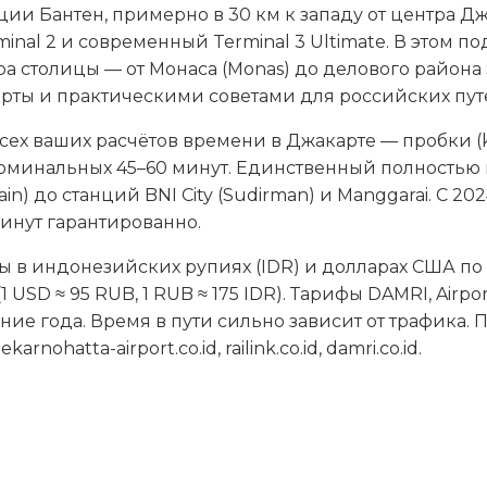
ии Бантен, примерно в 30 км к западу от центра Д
rminal 2 и современный Terminal 3 Ultimate. В этом
тра столицы — от Монаса (Monas) до делового район
арты и практическими советами для российских пу
сех ваших расчётов времени в Джакарте — пробки (k
о номинальных 45–60 минут. Единственный полность
 Train) до станций BNI City (Sudirman) и Manggarai. С
минут гарантированно.
ы в индонезийских рупиях (IDR) и долларах США по 
D ≈ 95 RUB, 1 RUB ≈ 175 IDR). Тарифы DAMRI, Airport R
ние года. Время в пути сильно зависит от трафика.
hatta-airport.co.id, railink.co.id, damri.co.id.