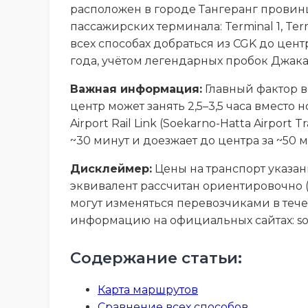
расположен в городе Тангеранг провинц
пассажирских терминала: Terminal 1, Te
всех способах добраться из CGK до цен
года, учётом легендарных пробок Джак
Важная информация:
Главный фактор в
центр может занять 2,5–3,5 часа вмест
Airport Rail Link (Soekarno-Hatta Airport
~30 минут и доезжает до центра за ~50 
Дисклеймер:
Цены на транспорт указан
эквивалент рассчитан ориентировочно (1 US
могут изменяться перевозчиками в тече
информацию на официальных сайтах: soekarno
Содержание статьи:
Карта маршрутов
Сравнение всех способов