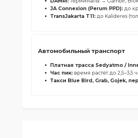
DAMRI:
Терминалы → Gambir, Blok
JA Connexion (Perum PPD):
до кр
TransJakarta T11:
до Kalideres (т
Автомобильный транспорт
Платная трасса Sedyatmo / Inne
Час пик:
время растёт до 2,5–3,5 
Такси Blue Bird, Grab, Gojek,